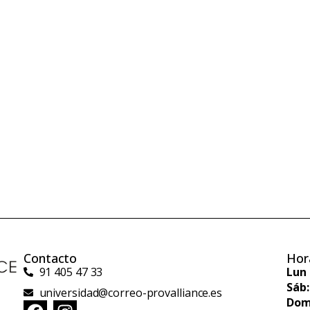
Contacto
Hor
91 405 47 33
Lun 
Sáb:
universidad@correo-provalliance.es
Dom