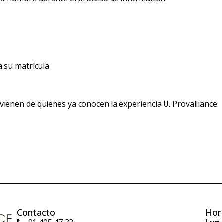
 su matrícula
enen de quienes ya conocen la experiencia U. Provalliance.
Contacto
Hor
91 405 47 33
Lun 