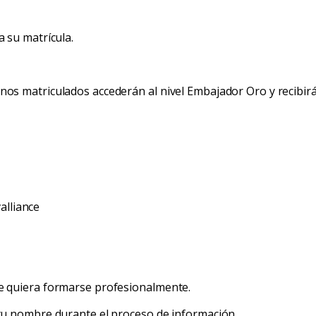
 su matrícula.
os matriculados accederán al nivel Embajador Oro y recibir
alliance
e quiera formarse profesionalmente.
tu nombre durante el proceso de información.