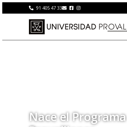
91 405 47 33
Nace el Programa