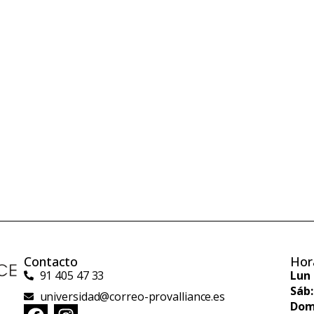
Contacto
Hor
91 405 47 33
Lun 
Sáb:
universidad@correo-provalliance.es
Dom