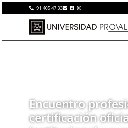
91 405 47 33
Encuentro profes
certificación ofic