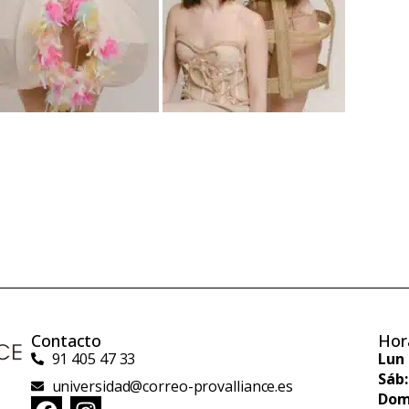
Contacto
Hor
91 405 47 33
Lun 
Sáb:
universidad@correo-provalliance.es
Dom