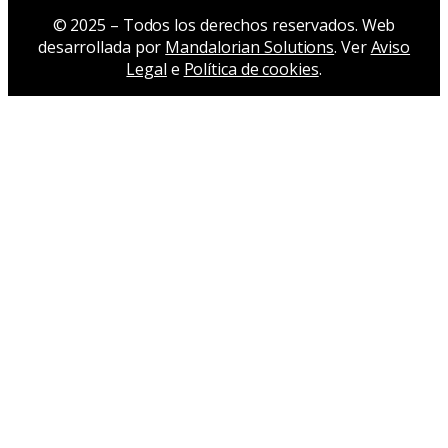
Nace el Programa Embajadores Provalliance
Del aula al escenario profesional: Eli colabora
junto a Wella España
Encuentros Profesionales Universidad
Provalliance: una jornada donde el talento habló
por sí solo
¿Qué aportan las experiencias en Fashion Week,
Mutua Madrid Open, shootings y salones a la
formación de un alumno?
Wella abre sus puertas a nuestros alumnos: una
experiencia formativa dentro de la industria
profesional