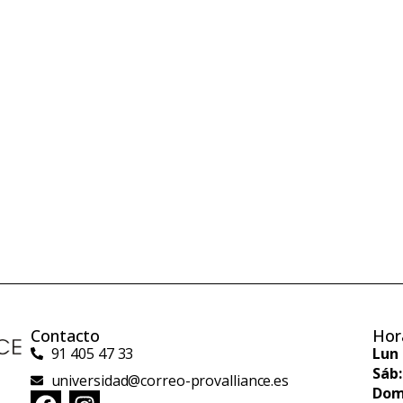
Contacto
Hor
91 405 47 33
Lun 
Sáb:
universidad@correo-provalliance.es
Dom